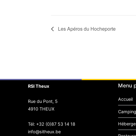
Les Apéros du Hocheporte
Menu p
RSI Theux
Accueil
Rue du Pont, 5
4910 THEUX
Camping
Héberge
Tél:
+32 (0)87 53 14 18
info@sitheux.be
Restaura