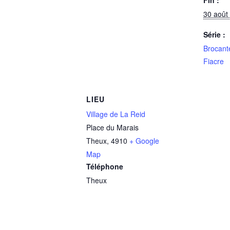
30 août
Série :
Brocante
Fiacre
LIEU
Village de La Reid
Place du Marais
Theux
,
4910
+ Google
Map
Téléphone
Theux