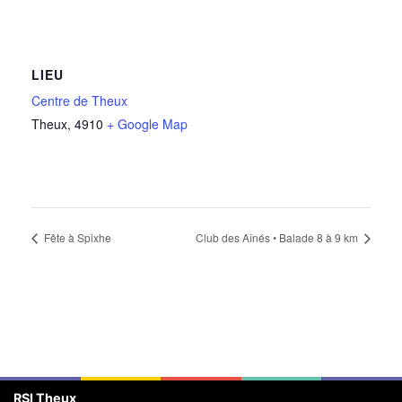
LIEU
Centre de Theux
Theux
,
4910
+ Google Map
Fête à Spixhe
Club des Aînés • Balade 8 à 9 km
RSI Theux