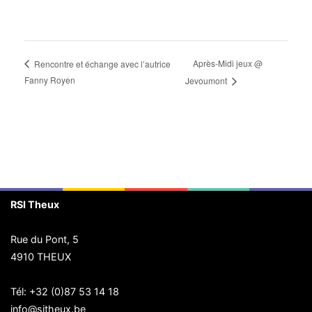
Après-Midi jeux @
Rencontre et échange avec l’autrice
Fanny Royen
Jevoumont
RSI Theux
Rue du Pont, 5
4910 THEUX
Tél:
+32 (0)87 53 14 18
info@sitheux.be