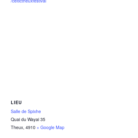
/celtictheuxfestival
LIEU
Salle de Spixhe
Quai du Wayai 35
Theux
,
4910
+ Google Map