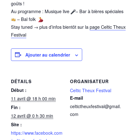
goûts !
Au programme : Musique live
– Bar à bières spéciales
– Bal folk
Stay tuned → plus d’infos bientôt sur la
page Celtic Theux
Festival
Ajouter au calendrier
DÉTAILS
ORGANISATEUR
Début :
Celtic Theux Festival
E-mail
11 avril @ 18 h 00 min
celtictheuxfestival@gmail.
Fin :
com
12 avril @ 0 h 30 min
Site :
https://www.facebook.com