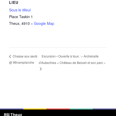
LIEU
Sous le tilleul
Place Taskin 1
Theux
,
4910
+ Google Map
Excursion • Ouverte à tous : « Archéosite
Chasse aux œufs
@ Winamplanche
d’Aubechies + Château de Beloeil et son parc »
RSI Theux