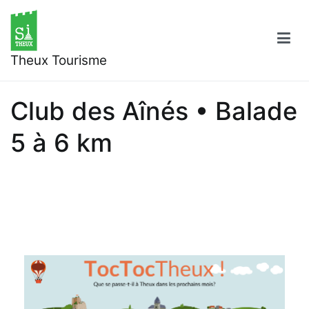
Aller
au
contenu
Theux Tourisme
Club des Aînés • Balade
5 à 6 km