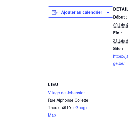
DÉTAI
Ajouter au calendrier
Début :
20 juin
Fin :
21 juin
Site :
https://
ge.be/
LIEU
Village de Jehanster
Rue Alphonse Collette
Theux
,
4910
+ Google
Map