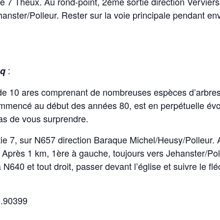
e 7 Theux. Au rond-point, 2ème sortie direction Vervie
anster/Polleur. Rester sur la voie principale pendant env
:
cq
 de 10 ares comprenant de nombreuses espèces d’arbres,
mencé au début des années 80, est en perpétuelle évolut
as de vous surprendre.
ie 7, sur N657 direction Baraque Michel/Heusy/Polleur. 
 Après 1 km, 1ère à gauche, toujours vers Jehanster/Poll
a N640 et tout droit, passer devant l’église et suivre le f
.90399