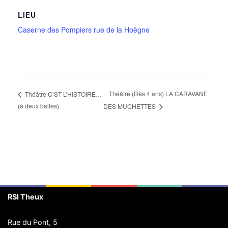
LIEU
Caserne des Pompiers rue de la Hoëgne
Théâtre (Dès 4 ans) LA CARAVANE
Théâtre C’ST L’HISTOIRE…
(à deux balles)
DES MUCHETTES
RSI Theux
Rue du Pont, 5