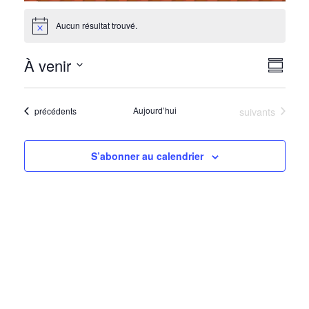
Évènements
Aucun résultat trouvé.
Notice
À venir
Nav
Navi
Résumé
de
Sélectionnez
par
la
vue
Évènements
Aujourd’hui
suivants
Évènements
précédents
date
cons
Évè
S’abonner au calendrier