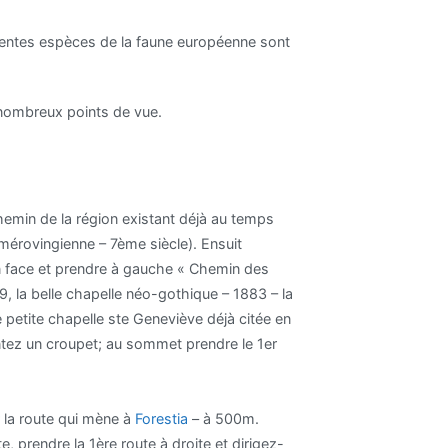
rentes espèces de la faune européenne sont
s nombreux points de vue.
 chemin de la région existant déjà au temps
e mérovingienne – 7ème siècle). Ensuit
en face et prendre à gauche « Chemin des
, la belle chapelle néo-gothique – 1883 – la
ie petite chapelle ste Geneviève déjà citée en
ntez un croupet; au sommet prendre le 1er
 la route qui mène à
Forestia
– à 500m.
, prendre la 1ère route à droite et dirigez-