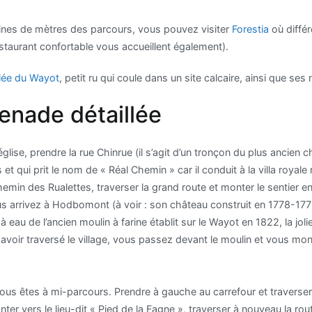
aines de mètres des parcours, vous pouvez visiter
Forestia
où diffé
staurant confortable vous accueillent également).
llée du Wayot
, petit ru qui coule dans un site calcaire, ainsi que se
nade détaillée
église, prendre la rue Chinrue (il s’agit d’un tronçon du plus ancien
et qui prit le nom de « Réal Chemin » car il conduit à la villa royal
hemin des Rualettes, traverser la grand route et monter le sentier 
s arrivez à Hodbomont (à voir : son château construit en 1778-1779
 eau de l’ancien moulin à farine établit sur le Wayot en 1822, la jol
avoir traversé le village, vous passez devant le moulin et vous mo
ous êtes à mi-parcours. Prendre à gauche au carrefour et traverser
er vers le lieu-dit « Pied de la Fagne », traverser à nouveau la route