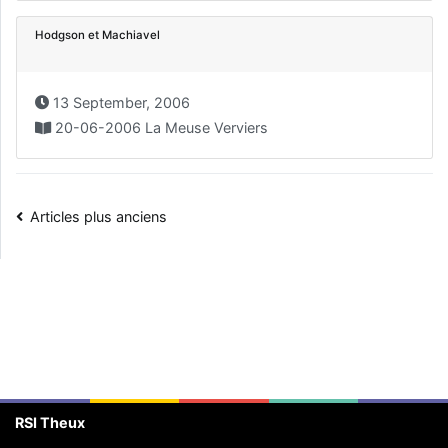
Hodgson et Machiavel
13 September, 2006
20-06-2006 La Meuse Verviers
Navigation
Articles plus anciens
des
articles
RSI Theux