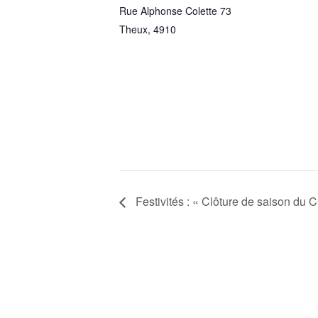
Rue Alphonse Colette 73
Theux
,
4910
Festivités : « Clôture de saison du