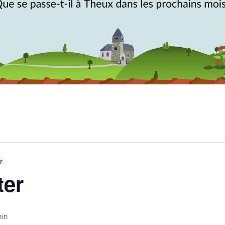
r
ter
min