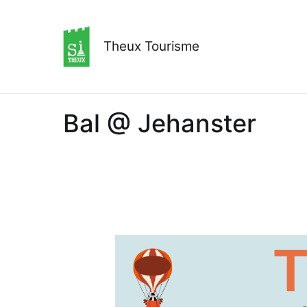
Aller
au
contenu
Theux Tourisme
Bal @ Jehanster