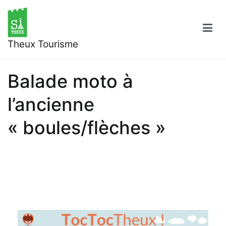
Aller
au
contenu
Theux Tourisme
Balade moto à
l’ancienne
« boules/flèches »