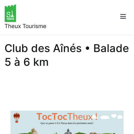
Aller
au
contenu
Theux Tourisme
Club des Aînés • Balade
5 à 6 km