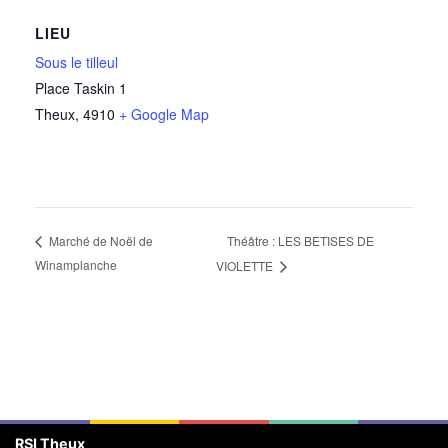
LIEU
Sous le tilleul
Place Taskin 1
Theux
,
4910
+ Google Map
Théâtre : LES BETISES DE
Marché de Noël de
Winamplanche
VIOLETTE
RSI Theux