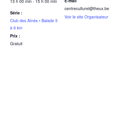
E-mail
13 h 00 min - 15 h 00 min
centreculturel@theux.be
Série :
Voir le site Organisateur
Club des Aînés • Balade 5
à 6 km
Prix :
Gratuit