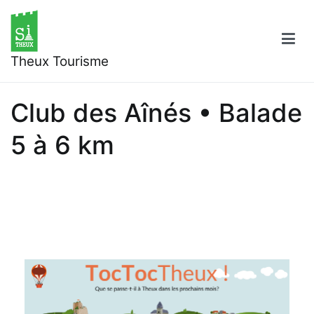
Aller
au
contenu
Theux Tourisme
Club des Aînés • Balade
5 à 6 km