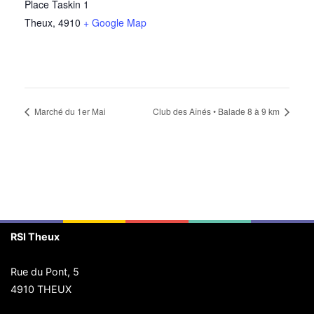
Place Taskin 1
Theux
,
4910
+ Google Map
Marché du 1er Mai
Club des Aînés • Balade 8 à 9 km
RSI Theux
Rue du Pont, 5
4910 THEUX