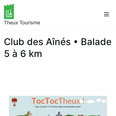
Aller
au
contenu
Theux Tourisme
Club des Aînés • Balade
5 à 6 km