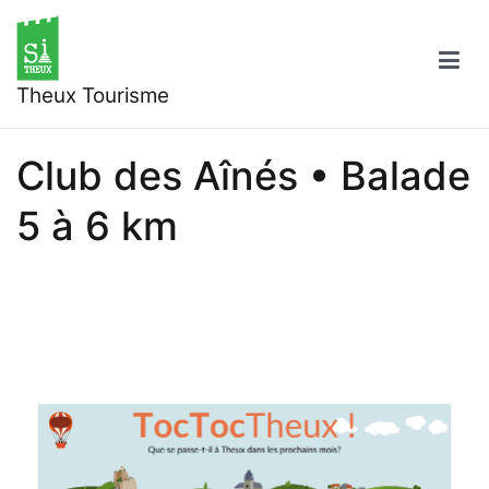
Aller
au
contenu
Theux Tourisme
Club des Aînés • Balade
5 à 6 km