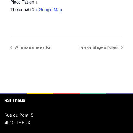
Place Taskin 1
Theux
,
4910
+ Google Map
Winamplanche en fête
Fête de village à Polleur
RSI Theux
Rue du Pont, 5
4910 THEUX