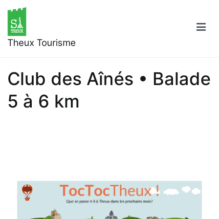
Aller
au
contenu
Theux Tourisme
Club des Aînés • Balade
5 à 6 km