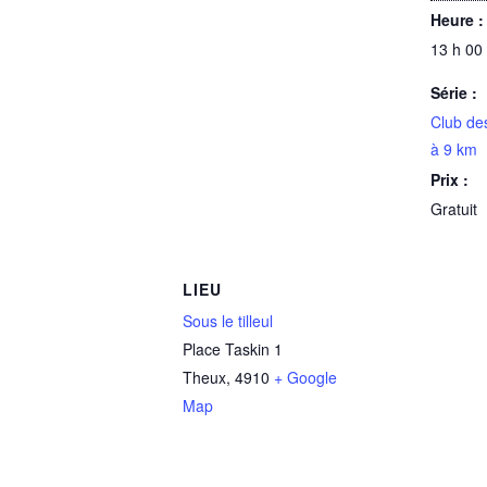
Heure :
13 h 00
Série :
Club de
à 9 km
Prix :
Gratuit
LIEU
Sous le tilleul
Place Taskin 1
Theux
,
4910
+ Google
Map