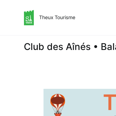
Aller
au
contenu
Theux Tourisme
Club des Aînés • Ba