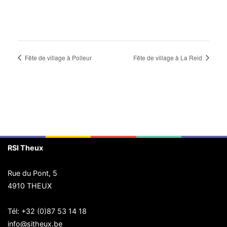
Fête de village à Polleur
Fête de village à La Reid
RSI Theux
Rue du Pont, 5
4910 THEUX
Tél:
+32 (0)87 53 14 18
info@sitheux.be