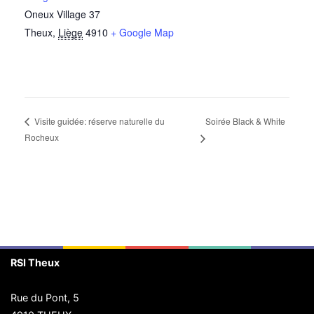
Oneux Village 37
Theux
,
Liège
4910
+ Google Map
Soirée Black & White
Visite guidée: réserve naturelle du
Rocheux
RSI Theux
Rue du Pont, 5