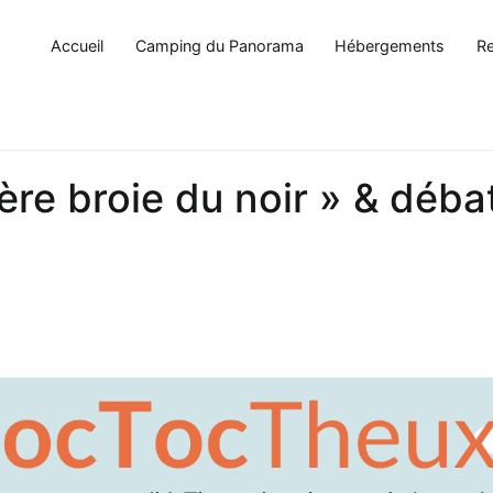
Accueil
Camping du Panorama
Hébergements
Re
ère broie du noir » & déba