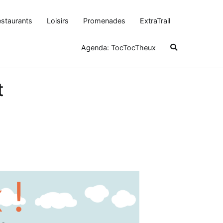
staurants
Loisirs
Promenades
ExtraTrail
Agenda: TocTocTheux
t