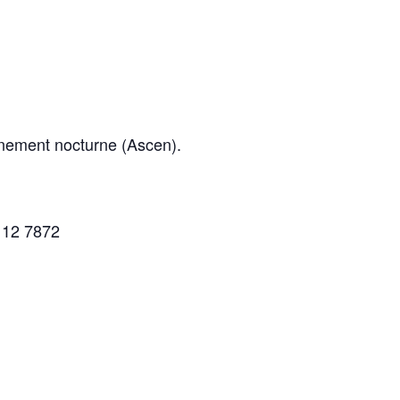
onnement nocturne (Ascen).
112 7872