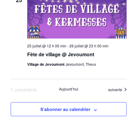
25
25 juillet @ 12 h 00 min
-
26 juillet @ 23 h 00 min
Fête de village @ Jevoumont
Village de Jevoumont
Jevoumont, Theux
Évènements
précédents
Aujourd’hui
Évènements
suivants
S’abonner au calendrier