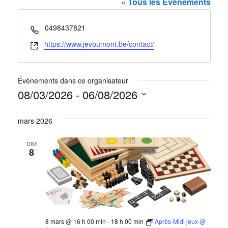
« Tous les Évènements
Téléphone
0498437821
Site
https://www.jevoumont.be/contact/
web
Évènements dans ce organisateur
08/03/2026
 - 
06/08/2026
Sélectionnez
mars 2026
une
date.
DIM
8
8 mars @ 16 h 00 min
-
18 h 00 min
Après-Midi jeux @