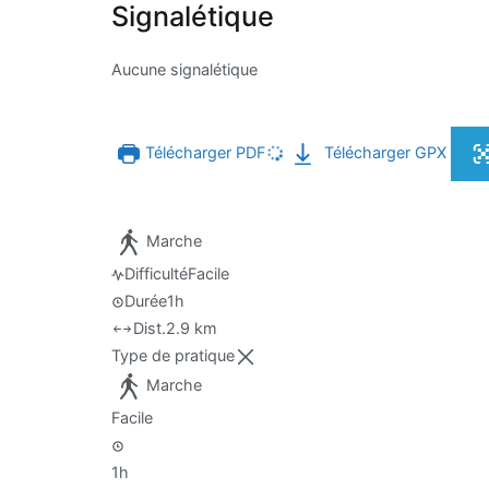
Signalétique
Aucune signalétique
Télécharger PDF
Télécharger GPX
Marche
Difficulté
Facile
Durée
1h
Dist.
2.9 km
Type de pratique
Marche
Facile
1h