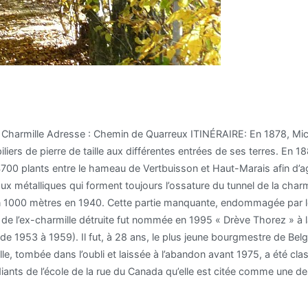
 La Charmille Adresse : Chemin de Quarreux ITINÉRAIRE: En 1878, Mi
iers de pierre de taille aux différentes entrées de ses terres. En
4700 plants entre le hameau de Vertbuisson et Haut-Marais afin d’a
aux métalliques qui forment toujours l’ossature du tunnel de la charm
iron 1000 mètres en 1940. Cette partie manquante, endommagée par 
ve) de l’ex-charmille détruite fut nommée en 1995 « Drève Thorez » 
de 1953 à 1959). Il fut, à 28 ans, le plus jeune bourgmestre de Be
le, tombée dans l’oubli et laissée à l’abandon avant 1975, a été cl
diants de l’école de la rue du Canada qu’elle est citée comme une de