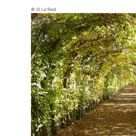
©
SI La Reid