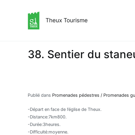
Aller
au
contenu
Theux Tourisme
38. Sentier du stane
Publié dans
Promenades pédestres / Promenades guid
-Départ en face de l’église de Theux.
-Distance:7km800.
-Durée:3heures.
-Difficulté:moyenne.