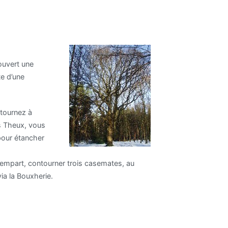
ouvert une
te d’une
 tournez à
s Theux, vous
our étancher
rempart, contourner trois casemates, au
ia la Bouxherie.