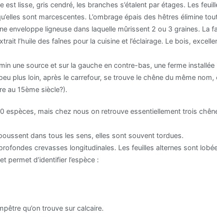
est lisse, gris cendré, les branches s’étalent par étages. Les feuille
t qu’elles sont marcescentes. L’ombrage épais des hêtres élimine to
é d’une enveloppe ligneuse dans laquelle mûrissent 2 ou 3 graines. L
extrait l’huile des faînes pour la cuisine et l’éclairage. Le bois, excel
in une source et sur la gauche en contre-bas, une ferme installée l
 peu plus loin, après le carrefour, se trouve le chêne du même nom, c
re au 15ème siècle?).
 espèces, mais chez nous on retrouve essentiellement trois chênes
poussent dans tous les sens, elles sont souvent tordues.
 profondes crevasses longitudinales. Les feuilles alternes sont lobée
et permet d’identifier l’espèce :
pêtre qu’on trouve sur calcaire.