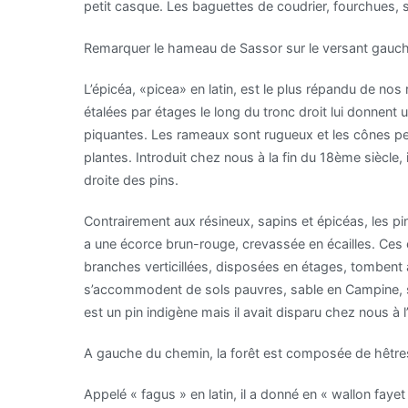
petit casque. Les baguettes de coudrier, fourchues, so
Remarquer le hameau de Sassor sur le versant gauche
L’épicéa, «picea» en latin, est le plus répandu de nos 
étalées par étages le long du tronc droit lui donnent u
piquantes. Les rameaux sont rugueux et les cônes pen
plantes. Introduit chez nous à la fin du 18ème siècle
droite des pins.
Contrairement aux résineux, sapins et épicéas, les pin
a une écorce brun-rouge, crevassée en écailles. Ces é
branches verticillées, disposées en étages, tombent au
s’accommodent de sols pauvres, sable en Campine, schi
est un pin indigène mais il avait disparu chez nous à l
A gauche du chemin, la forêt est composée de hêtre
Appelé « fagus » en latin, il a donné en « wallon fayet