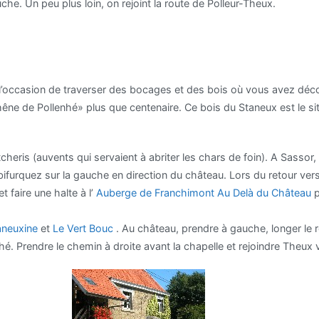
he. Un peu plus loin, on rejoint la route de Polleur-Theux.
 l’occasion de traverser des bocages et des bois où vous avez déc
ne de Pollenhé» plus que centenaire. Ce bois du Staneux est le si
cheris (auvents qui servaient à abriter les chars de foin). A Sassor,
urquez sur la gauche en direction du château. Lors du retour ver
 et faire une halte à l’
Auberge de Franchimont Au Delà du Château
p
aneuxine
et
Le Vert Bouc
. Au château, prendre à gauche, longer le 
é. Prendre le chemin à droite avant la chapelle et rejoindre Theux v