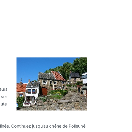
a
eurs
rser
oute
linée. Continuez jusqu’au chêne de Polleuhé.