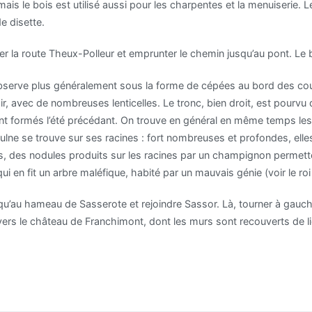
ais le bois est utilisé aussi pour les charpentes et la menuiserie. 
 disette.
er la route Theux-Polleur et emprunter le chemin jusqu’au pont. Le 
observe plus généralement sous la forme de cépées au bord des cou
oir, avec de nombreuses lenticelles. Le tronc, bien droit, est pourvu 
étant formés l’été précédant. On trouve en général en même temps les 
l’aulne se trouve sur ses racines : fort nombreuses et profondes, ell
, des nodules produits sur les racines par un champignon permettent 
qui en fit un arbre maléfique, habité par un mauvais génie (voir le r
squ’au hameau de Sasserote et rejoindre Sassor. Là, tourner à gau
vers le château de Franchimont, dont les murs sont recouverts de li