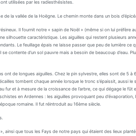
nt utilisées par les radiesthésistes.
 de la vallée de la Hoëgne. Le chemin monte dans un bois d’épicé
résineux. Il fournit notre « sapin de Noël » (même si on lui préfère 
ne silhouette caractéristique. Les aiguilles qui restent plusieurs ann
dants. Le feuillage épais ne laisse passer que peu de lumière ce q
, il se contente d’un sol pauvre mais a besoin de beaucoup d’eau. Pl
s ont de longues aiguilles. Chez le pin sylvestre, elles sont de 5 à
cailles tombent chaque année lorsque le tronc s’épaissit, aussi le s
 fur et à mesure de la croissance de l’arbre, ce qui dégage le fût et
stes en Ardennes : les aiguilles provoquant peu d’évaporation, les
’époque romaine. Il fut réintroduit au 16ème siècle.
s.
 », ainsi que tous les Fays de notre pays qui étaient des lieux plant