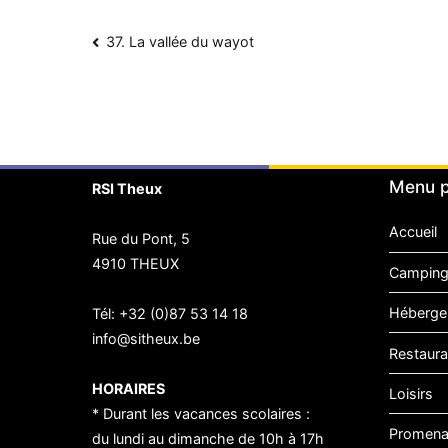
Navigation
37. La vallée du wayot
de
l’article
Menu p
RSI Theux
Accueil
Rue du Pont, 5
4910 THEUX
Camping
Héberge
Tél:
+32 (0)87 53 14 18
info@sitheux.be
Restaura
HORAIRES
Loisirs
* Durant les vacances scolaires :
Promen
du lundi au dimanche de 10h à 17h