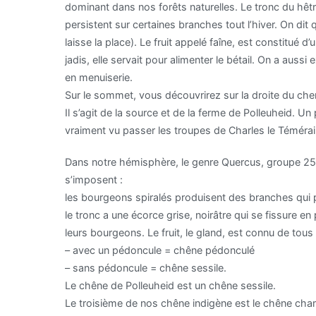
dominant dans nos forêts naturelles. Le tronc du hêtre 
persistent sur certaines branches tout l’hiver. On di
laisse la place). Le fruit appelé faîne, est constitu
jadis, elle servait pour alimenter le bétail. On a aussi 
en menuiserie.
Sur le sommet, vous découvrirez sur la droite du chem
Il s’agit de la source et de la ferme de Polleuheid. Un
vraiment vu passer les troupes de Charles le Témérai
Dans notre hémisphère, le genre Quercus, groupe 250
s’imposent :
les bourgeons spiralés produisent des branches qui 
le tronc a une écorce grise, noirâtre qui se fissure en
leurs bourgeons. Le fruit, le gland, est connu de tous 
– avec un pédoncule = chêne pédonculé
– sans pédoncule = chêne sessile.
Le chêne de Polleuheid est un chêne sessile.
Le troisième de nos chêne indigène est le chêne cham