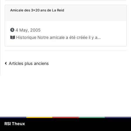
Amicale des 3×20 ans de La Reid
4 May, 2005
Historique Notre amicale a été créée il y a...
Navigation
Articles plus anciens
des
articles
RSI Theux