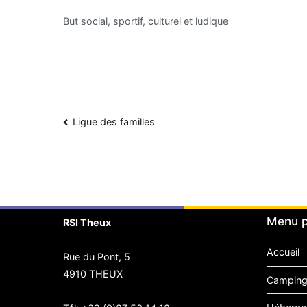
But social, sportif, culturel et ludique
Navigation
Ligue des familles
de
l’article
Menu p
RSI Theux
Accueil
Rue du Pont, 5
4910 THEUX
Camping