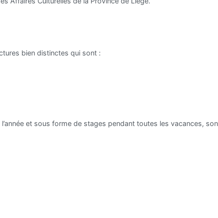
des Affaires Culturelles de la Province de Liège.
ures bien distinctes qui sont :
t l’année et sous forme de stages pendant toutes les vacances, sont