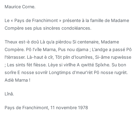
Maurice Corne.
Le « Pays de Franchimont » présente à la famille de Madame
Compère ses plus sincères condoléances.
Theux est-è doû Là qu’a pièrdou Si centenaire, Madame
Compère. Pô l’vîle Marna, Pus nou djama ; L’andge a passé Pô
l’tèrrasser. Là-haut è cîr, Tôt plin d’Ioumîres, Si-âme rupwèsse
; Les sints fèt fièsse. Lèye si virlîhe A qwitté Spîxhe. Su bon
sorîre E nosse sovnîr Longtimps d’meur’rèt Pô nosse rugrèt.
Adiè Marna !
Lînâ.
Pays de Franchimont, 11 novembre 1978