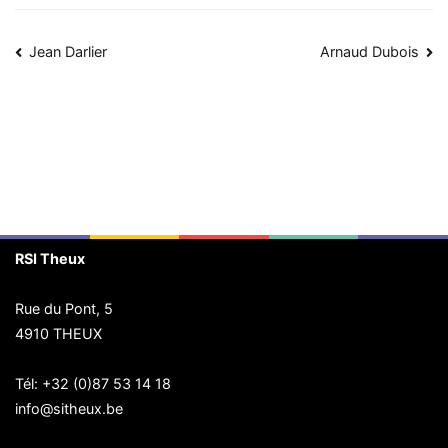
Navigation
Jean Darlier
Arnaud Dubois
de
l’article
RSI Theux
Rue du Pont, 5
4910 THEUX
Tél:
+32 (0)87 53 14 18
info@sitheux.be