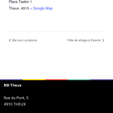
Place Taskin 1
Theux
,
4910
+ Google Map
Bal aux Lampions
Fête de village à Desnié
RSI Theux
Rue du Pont, 5
4910 THEUX