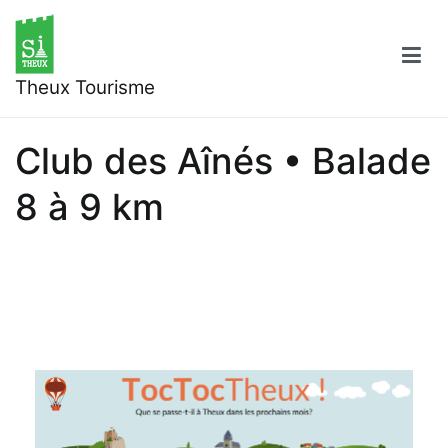
Aller
au
contenu
Theux Tourisme
Club des Aînés • Balade
8 à 9 km