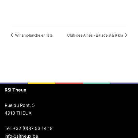
Winamplanche en fête
Club des Aînés • Balade 8 à 9 km
RSI Theux
Rue du Pont, 5
4910 THEUX
Tél:
+32 (0)87 53 14 18
info@sitheux.be