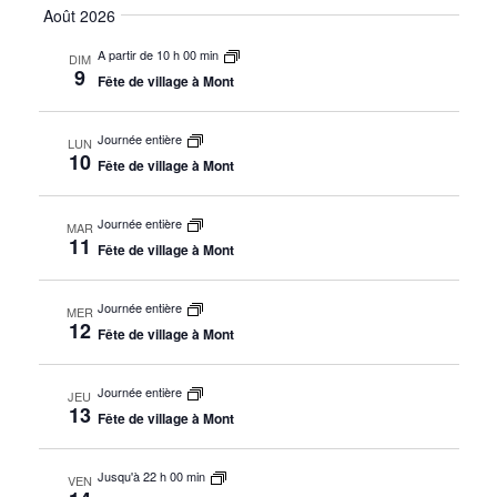
de
par
Août 2026
la
vue
date
cons
A partir de 10 h 00 min
DIM
Évè
9
Fête de village à Mont
Journée entière
LUN
10
Fête de village à Mont
Journée entière
MAR
11
Fête de village à Mont
Journée entière
MER
12
Fête de village à Mont
Journée entière
JEU
13
Fête de village à Mont
Jusqu'à 22 h 00 min
VEN