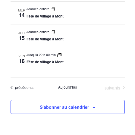
Journée entière
MER
14
Fête de village à Mont
Journée entière
JEU
15
Fête de village à Mont
Jusqu'à 22 h 00 min
VEN
16
Fête de village à Mont
Évènements
Aujourd’hui
suivants
Évènements
précédents
S’abonner au calendrier