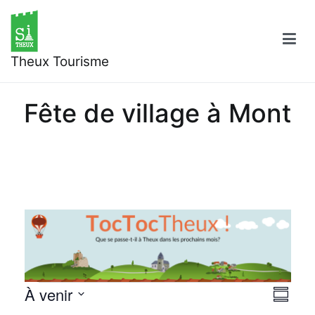
Aller
au
contenu
Theux Tourisme
Fête de village à Mont
Évènements
À venir
Nav
Navi
Résumé
Sélectionnez