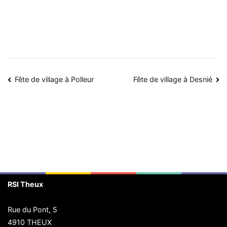
Navigation
Fête de village à Polleur
Fête de village à Desnié
de
l’article
RSI Theux
Rue du Pont, 5
4910 THEUX