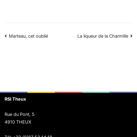
Navigation
Marteau, cet oublié
La liqueur de la Charmille
de
l’article
RSI Theux
Rue du Pont, 5
4910 THEUX