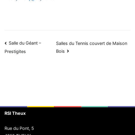
Navigation
Salle du Géant –
Salles du Tennis couvert de Maison
Bois
Prestigites
de
l’article
RSI Theux
Rue du Pont, 5