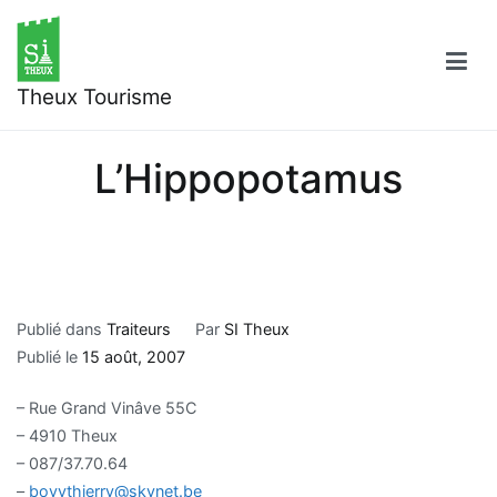
Aller
au
contenu
Theux Tourisme
L’Hippopotamus
Publié dans
Traiteurs
Par
SI Theux
Publié le
15 août, 2007
– Rue Grand Vinâve 55C
– 4910 Theux
– 087/37.70.64
–
bovythierry@skynet.be