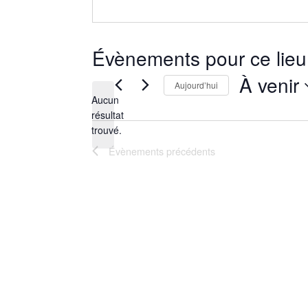
Évènements pour ce lieu
À venir
Aujourd’hui
Aucun
Sélectionnez
résultat
Notice
une
trouvé.
date.
Évènements
précédents