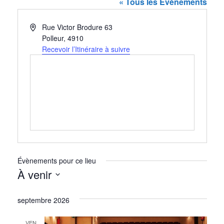
« Tous les Évènements
Adresse
Rue Victor Brodure 63
Polleur
,
4910
Recevoir l’Itinéraire à suivre
Évènements pour ce lieu
À venir
Sélectionnez
septembre 2026
une
date.
VEN