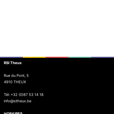
RSI Theux
Rue du Pont, 5
4910 THEUX
Tél:
+32 (0)87 53 14 18
info@sitheux.be
HORAIRES