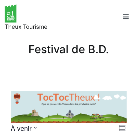
Aller
au
contenu
Theux Tourisme
Festival de B.D.
Évènements
À venir
Nav
Navi
Résumé
Sélectionnez