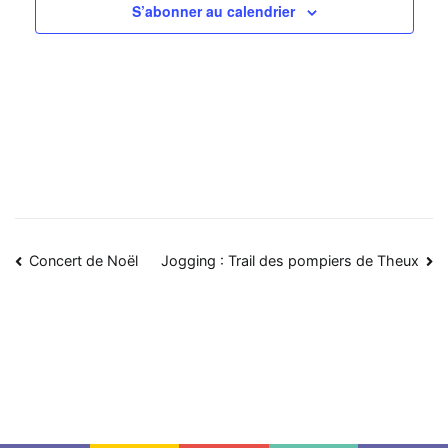
S’abonner au calendrier
Navigation
Concert de Noël
Jogging : Trail des pompiers de Theux
de
l’article