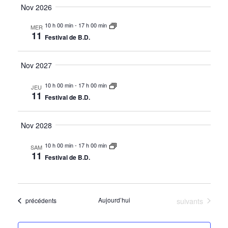
de
par
Nov 2026
la
vue
date
cons
10 h 00 min
-
17 h 00 min
MER
Évè
11
Festival de B.D.
Nov 2027
10 h 00 min
-
17 h 00 min
JEU
11
Festival de B.D.
Nov 2028
10 h 00 min
-
17 h 00 min
SAM
11
Festival de B.D.
Évènements
Aujourd’hui
suivants
Évènements
précédents