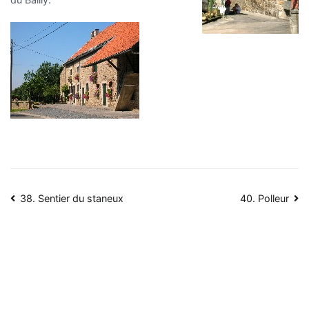
Navigation
38. Sentier du staneux
40. Polleur
de
l’article