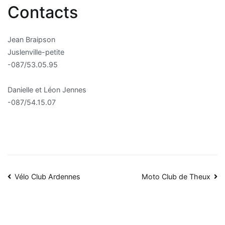
Contacts
Jean Braipson
Juslenville-petite
-087/53.05.95
Danielle et Léon Jennes
-087/54.15.07
Navigation
Vélo Club Ardennes
Moto Club de Theux
de
l’article