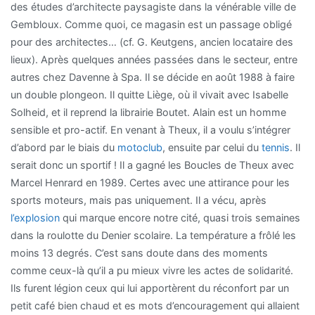
des études d’architecte paysagiste dans la vénérable ville de
Gembloux. Comme quoi, ce magasin est un passage obligé
pour des architectes… (cf. G. Keutgens, ancien locataire des
lieux). Après quelques années passées dans le secteur, entre
autres chez Davenne à Spa. Il se décide en août 1988 à faire
un double plongeon. Il quitte Liège, où il vivait avec Isabelle
Solheid, et il reprend la librairie Boutet. Alain est un homme
sensible et pro-actif. En venant à Theux, il a voulu s’intégrer
d’abord par le biais du
motoclub
, ensuite par celui du
tennis
. Il
serait donc un sportif ! Il a gagné les Boucles de Theux avec
Marcel Henrard en 1989. Certes avec une attirance pour les
sports moteurs, mais pas uniquement. Il a vécu, après
l’explosion
qui marque encore notre cité, quasi trois semaines
dans la roulotte du Denier scolaire. La température a frôlé les
moins 13 degrés. C’est sans doute dans des moments
comme ceux-là qu’il a pu mieux vivre les actes de solidarité.
Ils furent légion ceux qui lui apportèrent du réconfort par un
petit café bien chaud et es mots d’encouragement qui allaient