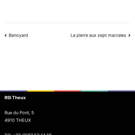
Navigation
Banoyard
La pierre aux sept macrales
de
l’article
RSI Theux
Rue du Pont, 5
4910 THEUX