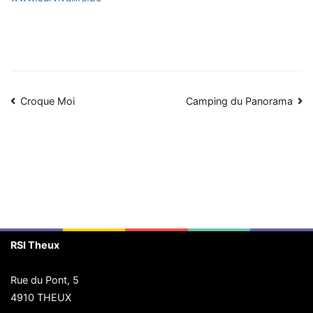
Navigation
Croque Moi
Camping du Panorama
de
l’article
RSI Theux
Rue du Pont, 5
4910 THEUX