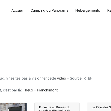
Accueil
Camping du Panorama
Hébergements
Re
x, n’hésitez pas à visionner cette
vidéo
– Source: RTBF
 c’est par là:
Theux
–
Franchimont
En vente au Bureau du
Le Pays des 
Syndicat d’Initiative de