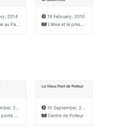
ry, 2014
19 February, 2010
Composé des plus belles...
L’élise et le presbytère de Juslenville L’église de Juslenville...
t
Le Vieux Pont de Polleur
er, 2009
10 September, 2009
: le grand pont...
Centre de Polleur