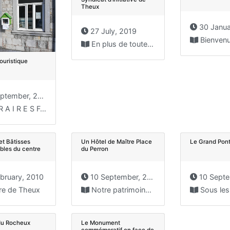
Theux
30 Janua
27 July, 2019
Bienvenue au Pays des Sources 
En plus de toute la documentation gratuite que propose...
ouristique
tember, 2019
 R E S Fermeture...
t Bâtisses
Un Hôtel de Maître Place
Le Grand Pon
bles du centre
du Perron
bruary, 2010
10 September, 2009
10 Septemb
re de Theux
Notre patrimoine architectural UN HOTEL DE MAITRE PLACE DU...
Sous les ponts de Theux 
du Rocheux
Le Monument
commémoratif en face de