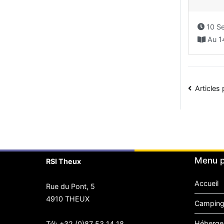
10 Sep
Au 14ième siècle, da
Navi
Articles
des
artic
Menu p
RSI Theux
Accueil
Rue du Pont, 5
4910 THEUX
Camping
Héberge
Tél:
+32 (0)87 53 14 18