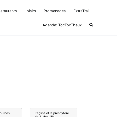
staurants
Loisirs
Promenades
ExtraTrail
Agenda: TocTocTheux
Sources
L’église et le presbytère
de Juslenville