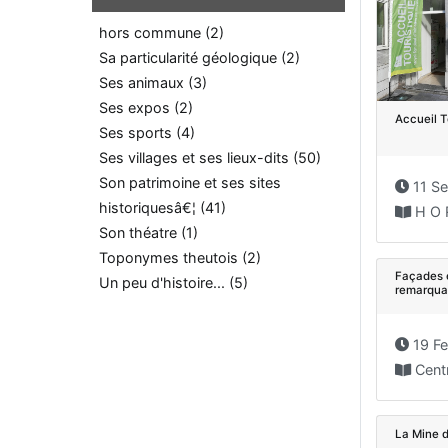
hors commune (2)
Sa particularité géologique (2)
Ses animaux (3)
Ses expos (2)
Accueil T
Ses sports (4)
Ses villages et ses lieux-dits (50)
Son patrimoine et ses sites
11 Sep
historiquesâ€¦ (41)
H O R A I
Son théatre (1)
Toponymes theutois (2)
Façades e
Un peu d'histoire... (5)
remarqua
19 Fe
Cent
La Mine 