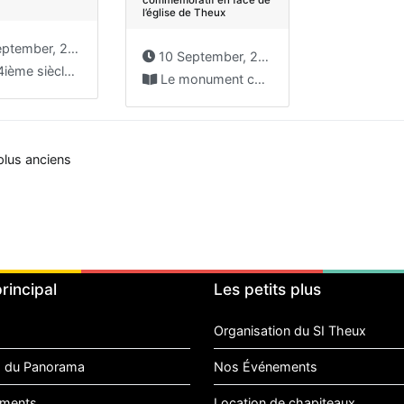
l’église de Theux
tember, 2009
10 September, 2009
ns le fief « du Larron », s’étendait...
Le monument commémoratif a 50 ans, pdf octobre 1976...
gation
 plus anciens
les
rincipal
Les petits plus
Organisation du SI Theux
 du Panorama
Nos Événements
ments
Location de chapiteaux