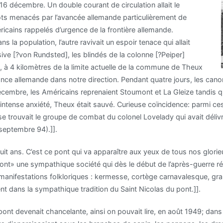
16 décembre. Un double courant de circulation allait le
épôts menacés par l’avancée allemande particulièrement de
éricains rappelés d’urgence de la frontière allemande.
la population, l’autre ravivait un espoir tenace qui allait
sive [?von Rundsted], les blindés de la colonne [?Peiper]
 à 4 kilomètres de la limite actuelle de la commune de Theux
vance allemande dans notre direction. Pendant quatre jours, les cano
décembre, les Américains reprenaient Stoumont et La Gleize tandis 
 d’intense anxiété, Theux était sauvé. Curieuse coïncidence: parmi ce
se trouvait le groupe de combat du colonel Lovelady qui avait délivré
 septembre 94).]].
uit ans. C’est ce pont qui va apparaître aux yeux de tous nos glorieu
ont» une sympathique société qui dès le début de l’après-guerre ré
manifestations folkloriques : kermesse, cortège carnavalesque, grand
ent dans la sympathique tradition du Saint Nicolas du pont.]].
u pont devenait chancelante, ainsi on pouvait lire, en août 1949; dans