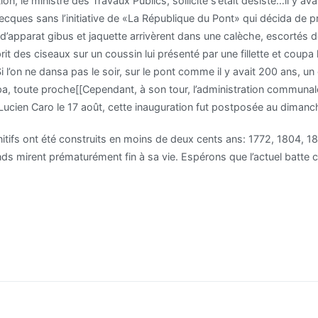
, le ministre des Travaux Publics, sollicité s’était désisté…il y ava
ecques sans l’initiative de «La République du Pont» qui décida de p
 d’apparat gibus et jaquette arrivèrent dans une calèche, escortés 
it des ciseaux sur un coussin lui présenté par une fillette et coupa
 Si l’on ne dansa pas le soir, sur le pont comme il y avait 200 ans, 
pa, toute proche[[Cependant, à son tour, l’administration communale
ucien Caro le 17 août, cette inauguration fut postposée au dimanch
tifs ont été construits en moins de deux cents ans: 1772, 1804, 185
nds mirent prématurément fin à sa vie. Espérons que l’actuel batte