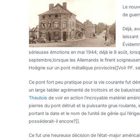
Le nou
de guerr
Déjà, av
laissant
Évidemme
sérieuses émotions en mai 1944; déjà le 9 août, lorsq
septembre,lorsque les Allemands le firent soigneuseme
Hoëgne sur un pont métallique provisoire[[Voir PF. se
Ce pont fort peu pratique pour la vie courante fut démo
un large tablier agrémenté de trottoirs et de balustr
Theutois
de voir en action l’incroyable matériel améri
pierres du pont détruit et la puissante grue roulant
portant la date et le nom de l’unité de génie qui l’éri
posséderait-il encore?]].
Ce fut une heureuse décision de l’état-major américain