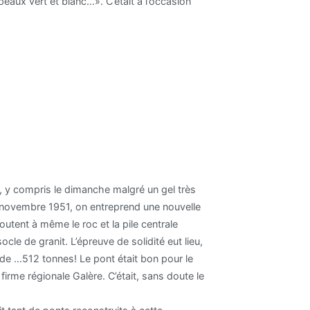
eaux vert et blanc…». C’était à l’occasion
rs, y compris le dimanche malgré un gel très
en novembre 1951, on entreprend une nouvelle
utent à même le roc et la pile centrale
le de granit. L’épreuve de solidité eut lieu,
re de …512 tonnes! Le pont était bon pour le
 firme régionale Galère. C’était, sans doute le