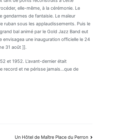
it tant de ponts reconstruits à cette
rocéder, elle-même, à la cérémonie. Le
de gendarmes de fantaisie. Le maïeur
 le ruban sous les applaudissements. Puis le
un grand bal animé par le Gold Jazz Band eut
 envisagea une inauguration officielle le 24
e 31 août ]].
2 et 1952. L’avant-dernier était
 ce record et ne périsse jamais…que de
Un Hôtel de Maître Place du Perron