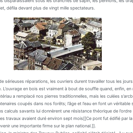
s disparaissaient sous les branches de sapin, les pennons, les drap
et, défila devant plus de vingt mille spectateurs.
de sérieuses réparations, les ouvriers durent travailler tous les jou
e. L’ouvrage en bois est vraiment à bout de souffle quand, enfin, 
riau a remplacé nos pierres traditionnelles, mais les culées s’arcbo
aires coupés dans nos forêts; l’âge et l’eau en font un véritable soc
t des calculs savants lui donnèrent une résistance théorique de l’ord
 les travaux avaient duré environ sept mois[[Ce pont fut édifié par la
evenir une importante firme sur le plan national.]].