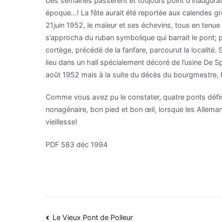
Des semaines passèrent et toujours point d’inauguration
époque…! La fête aurait été reportée aux calendes gr
21juin 1952, le maïeur et ses échevins, tous en tenue
s’approcha du ruban symbolique qui barrait le pont; pr
cortège, précédé de la fanfare, parcourut la localité.
lieu dans un hall spécialement décoré de l’usine De S
août 1952 mais à la suite du décès du bourgmestre, L
Comme vous avez pu le constater, quatre ponts défini
nonagénaire, bon pied et bon œil, lorsque les Allema
vieillesse!
PDF 583 déc 1994
Navigation
Le Vieux Pont de Polleur