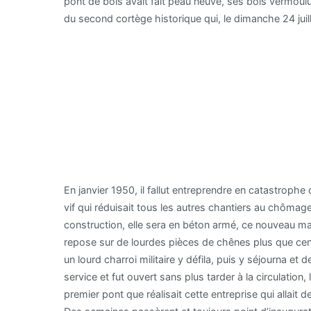
pont de bois avait fait peau neuve, ses bois vermoulu
du second cortège historique qui, le dimanche 24 juill
En janvier 1950, il fallut entreprendre en catastrophe 
vif qui réduisait tous les autres chantiers au chômag
construction, elle sera en béton armé, ce nouveau maté
repose sur de lourdes pièces de chênes plus que centen
un lourd charroi militaire y défila, puis y séjourna e
service et fut ouvert sans plus tarder à la circulation,
premier pont que réalisait cette entreprise qui allait d