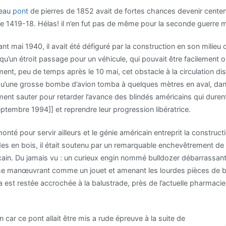
veau
pont
de pierres de 1852 avait de fortes chances devenir centen
e 1419-18. Hélas! il n’en fut pas de même pour la seconde guerre 
ant mai 1940, il avait été défiguré par la construction en son milieu
 qu’un étroit passage pour un véhicule, qui pouvait être facilement o
nt, peu de temps après le 10 mai, cet obstacle à la circulation disp
u’une grosse bombe d’avion tomba à quelques mètres en aval, dans le 
nt sauter pour retarder l’avance des blindés américains qui durent 
ptembre 1994]] et reprendre leur progression libératrice.
nté pour servir ailleurs et le génie américain entreprit la construct
ades en bois, il était soutenu par un remarquable enchevêtrement de
cain. Du jamais vu : un curieux engin nommé bulldozer débarrassant à l
e, se manœuvrant comme un jouet et amenant les lourdes pièces de 
gea est restée accrochée à la balustrade, près de l’actuelle pharmacie
 car ce pont allait être mis a rude épreuve à la suite de