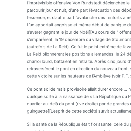
l’imprévisible offensive Von Rundstedt déclenchée le 
parcourir jour et nuit, d’une part l’évacuation des d
l’essence, et d’autre part l’avalanche des renforts am
L’un apportait angoisse et même début de panique dans 
s’avérer gagnant le jour de Noël[[Au cours de l’ offen
s’emparèrent, le 19 décembre du village de Stoumont,
(autrefois de La Reid). Ce fut le point extrême de l’a
La Reid pilonnèrent les positions allemandes, le 24 
charroi lourd, battaient en retraite. Après cinq jours
retraversèrent le pont en direction du nouveau front, 
cette victoire sur les hauteurs de l’Amblève (voir P.F.
Ce pont solide mais provisoire allait durer encore … h
quelque sorte à la naissance de « La République du P
quartier au-delà du pont (rive droite) par de grandes 
guinguette[[L’esprit de cette société survit actuellem
Si la santé de la République était florissante, celle d