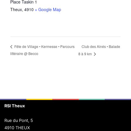
Place Taskin 1
Theux
,
4910
+ Google Map
Club des Aînés • Balade
Fête de Village • Kermesse • Parcours
littéraire @ Becco
8 à 9 km
RSI Theux
Rue du Pont, 5
4910 THEUX