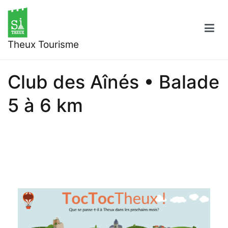
Aller
au
contenu
Theux Tourisme
Club des Aînés • Balade
5 à 6 km