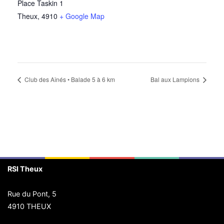
Place Taskin 1
Theux
,
4910
+ Google Map
Club des Aînés • Balade 5 à 6 km
Bal aux Lampions
RSI Theux
Rue du Pont, 5
4910 THEUX