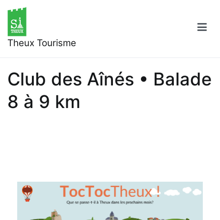
Aller
au
contenu
Theux Tourisme
Club des Aînés • Balade
8 à 9 km