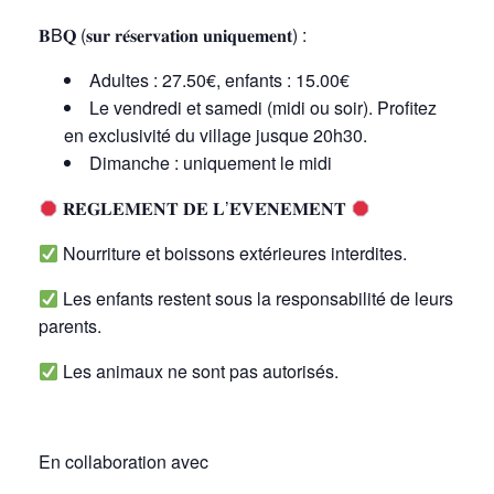
𝐁B𝐐 (𝐬𝐮𝐫 𝐫𝐞́𝐬𝐞𝐫𝐯𝐚𝐭𝐢𝐨𝐧 𝐮𝐧𝐢𝐪𝐮𝐞𝐦𝐞𝐧𝐭) :
Adultes : 27.50€, enfants : 15.00€
Le vendredi et samedi (midi ou soir). Profitez
en exclusivité du village jusque 20h30.
Dimanche : uniquement le midi
𝐑𝐄̀𝐆𝐋𝐄𝐌𝐄𝐍𝐓 𝐃𝐄 𝐋’𝐄́𝐕𝐄́𝐍𝐄𝐌𝐄𝐍𝐓
Nourriture et boissons extérieures interdites.
Les enfants restent sous la responsabilité de leurs
parents.
Les animaux ne sont pas autorisés.
En collaboration avec