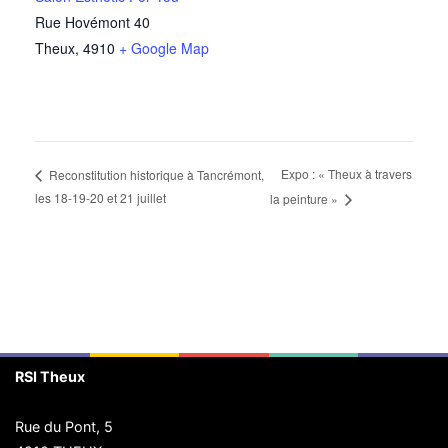
Rue Hovémont 40
Theux
,
4910
+ Google Map
Expo : « Theux à travers
Reconstitution historique à Tancrémont,
les 18-19-20 et 21 juillet
la peinture »
RSI Theux
Rue du Pont, 5