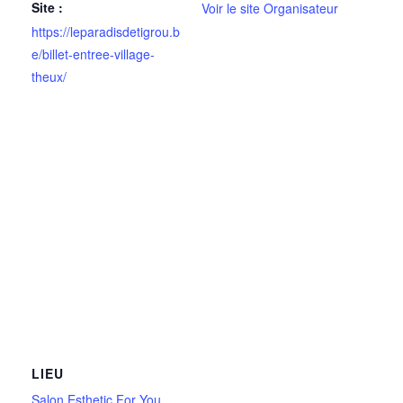
Site :
Voir le site Organisateur
https://leparadisdetigrou.b
e/billet-entree-village-
theux/
LIEU
Salon Esthetic For You