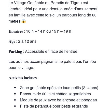
Le Village Gonflable du Paradis de Tigrou est
l’endroit idéal pour une demi-journée d’amusement
en famille avec cette fois-ci un parcours long de 60
mètres
𝐇𝐨𝐫𝐚𝐢𝐫𝐞𝐬 : 10 h – 14 h ou 15 h – 19 h
𝐀̂𝐠𝐞 : 2 à 12 ans
𝐏𝐚𝐫𝐤𝐢𝐧𝐠 : Accessible en face de l’entrée
Les adultes accompagnants ne paient pas l’entrée
pour le village.
𝐀𝐜𝐭𝐢𝐯𝐢𝐭𝐞́𝐬 𝐢𝐧𝐜𝐥𝐮𝐬𝐞𝐬 :
Zone gonflable spéciale tous-petits (2–4 ans)
Parcours de 60 m et châteaux gonflables
Module de jeux avec balançoire et toboggan
Piste de pétanque pour petits et grands