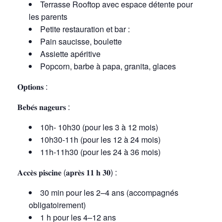
Terrasse Rooftop avec espace détente pour
les parents
Petite restauration et bar :
Pain saucisse, boulette
Assiette apéritive
Popcorn, barbe à papa, granita, glaces
𝐎𝐩𝐭𝐢𝐨𝐧𝐬 :
𝐁𝐞𝐛𝐞́𝐬 𝐧𝐚𝐠𝐞𝐮𝐫𝐬 :
10h- 10h30 (pour les 3 à 12 mois)
10h30-11h (pour les 12 à 24 mois)
11h-11h30 (pour les 24 à 36 mois)
𝐀𝐜𝐜𝐞̀𝐬 𝐩𝐢𝐬𝐜𝐢𝐧𝐞 (𝐚𝐩𝐫𝐞̀𝐬 𝟏𝟏 𝐡 𝟑𝟎) :
30 min pour les 2–4 ans (accompagnés
obligatoirement)
1 h pour les 4–12 ans