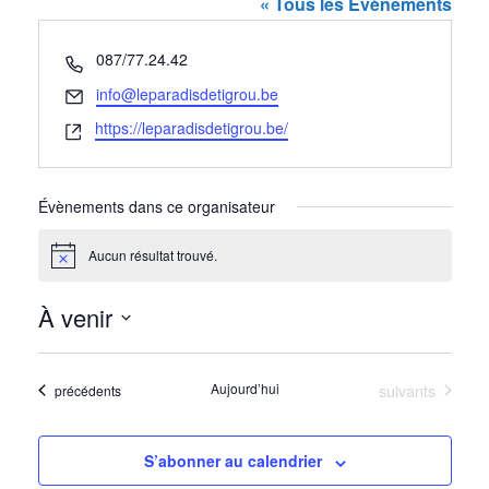
« Tous les Évènements
Téléphone
087/77.24.42
Email
info@leparadisdetigrou.be
Site
https://leparadisdetigrou.be/
web
Évènements dans ce organisateur
Aucun résultat trouvé.
Notice
À venir
Sélectionnez
une
Évènements
Aujourd’hui
suivants
Évènements
précédents
date.
S’abonner au calendrier