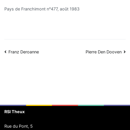
Pays de Franchimont n°477, août 1983
Navigation
Franz Deroanne
Pierre Den Dooven
de
l’article
RSI Theux
Rue du Pont, 5