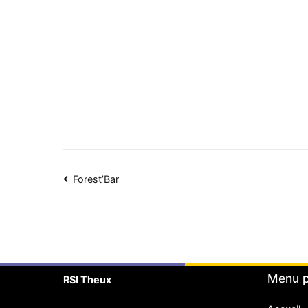
Navigation
Forest’Bar
de
l’article
Menu p
RSI Theux