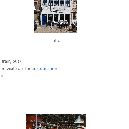
Titre
train, bus)
re visite de Theux (
tourisme
)
ur