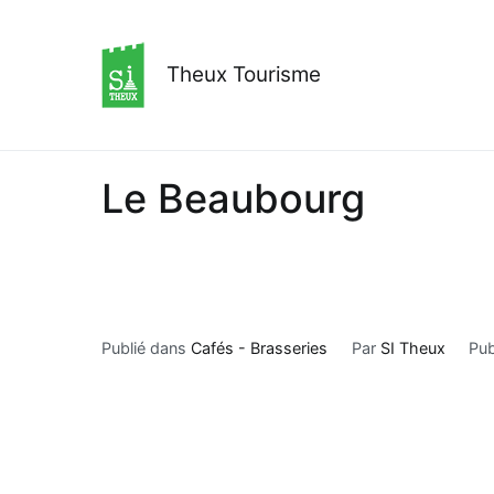
Aller
au
contenu
Theux Tourisme
Le Beaubourg
Publié dans
Cafés - Brasseries
Par
SI Theux
Pub