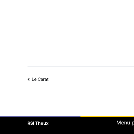
Navigation
Le Carat
de
l’article
Menu p
RSI Theux