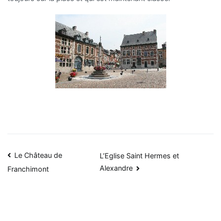
Navigation
Le Château de
L’Eglise Saint Hermes et
Alexandre
Franchimont
de
l’article