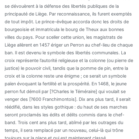
se dévouèrent à la défense des libertés publiques de la
principauté de Liège. Par reconnaissance, ils furent exemptés
de tout impôt. Le prince-évêque accorda donc les droits de
bourgeoisie et immatricula le bourg de Theux aux bonnes
villes du pays. Pour sceller cette union, les magistrats de
Liège allèrent en 1457 ériger un Perron au chef-lieu de chaque
ban. Il est devenu le symbole des libertés communales. La
croix représente l’autorité religieuse et la colonne (ou pierre de
justice) le pouvoir civil, tandis que la pomme de pin, entre la
croix et la colonne reste une énigme ; ce serait un symbole
païen évoquant la fertilité et la prospérité. En 1468, le jeune
perron fut démoli par [?Charles le Téméraire] qui voulait se
venger des [?600 Franchimontois]. Dix ans plus tard, il serait
réédifié, dans les styles gothique : du haut de ses marches
seront proclamés les édits et délits commis dans le chef-
band. Trois cent ans plus tard, abîmé par les outrages du
temps, il sera remplacé par un nouveau, celui-là qui trône
toujours sur la place et qui est maintenant classé.