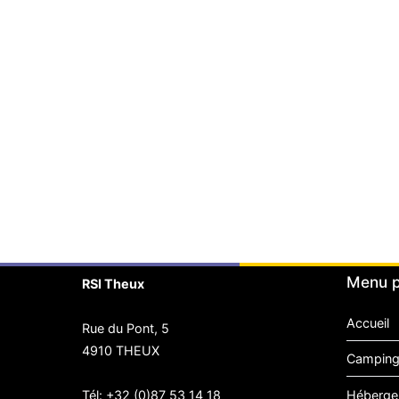
Menu p
RSI Theux
Accueil
Rue du Pont, 5
4910 THEUX
Camping
Héberge
Tél:
+32 (0)87 53 14 18